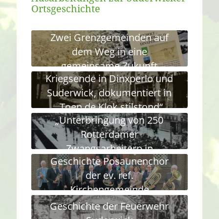
Ortsgeschichte
Zwei Grenzgemeinden auf
dem Weg in eine
gemeinsame Zukunft
Kriegsende in Dinxperlo und
Suderwick, dokumentiert in
„Toen de Klok stilstond“
„Unterbringung von 250
Dinxperlo bevrijd – „Als die
Rotterdamer
Uhr stillstand“ Dinxperlo
Zwangsarbeitern in
befreit
Geschichte Posaunenchor
Suderwick“ vor 80 Jahren
der ev. ref.
Kirchengemeinde
Suderwick
Geschichte der Feuerwehr