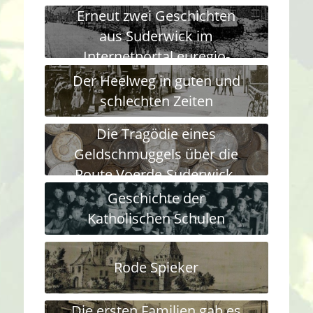
Erneut zwei Geschichten
Konings aus Suderwick
aus Suderwick im
wurde dort 1644 gewogen
Internetportal euregio-
history.net
Der Heelweg in guten und
schlechten Zeiten
Die Tragödie eines
Geldschmuggels über die
Route Voerde-Suderwick-
Dinxperlo
Geschichte der
Katholischen Schulen
Rode Spieker
Die ersten Familien gab es