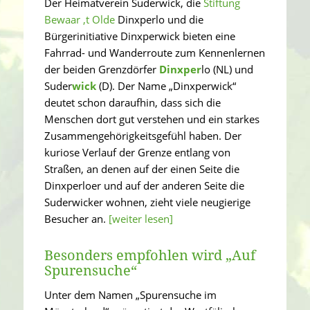
Der Heimatverein Suderwick, die
Stiftung
Bewaar ‚t Olde
Dinxperlo und die
Bürgerinitiative Dinxperwick bieten eine
Fahrrad- und Wanderroute zum Kennenlernen
der beiden Grenzdörfer
Dinxper
lo (NL) und
Suder
wick
(D). Der Name „Dinxperwick“
deutet schon daraufhin, dass sich die
Menschen dort gut verstehen und ein starkes
Zusammengehörigkeitsgefühl haben. Der
kuriose Verlauf der Grenze entlang von
Straßen, an denen auf der einen Seite die
Dinxperloer und auf der anderen Seite die
Suderwicker wohnen, zieht viele neugierige
Besucher an.
[weiter lesen]
Besonders empfohlen wird „Auf
Spurensuche“
Unter dem Namen „Spurensuche im