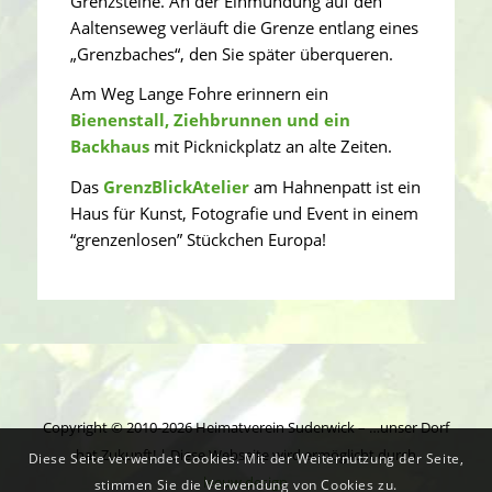
Grenzsteine. An der Einmündung auf den
Aaltenseweg verläuft die Grenze entlang eines
„Grenzbaches“, den Sie später überqueren.
Am Weg Lange Fohre erinnern ein
Bienenstall, Ziehbrunnen und ein
Backhaus
mit Picknickplatz an alte Zeiten.
Das
GrenzBlickAtelier
am Hahnenpatt ist ein
Haus für Kunst, Fotografie und Event in einem
“grenzenlosen” Stückchen Europa!
Copyright © 2010-2026 Heimatverein Suderwick – …unser Dorf
hat Zukunft! | Diese Webseite wird ermöglicht durch
Diese Seite verwendet Cookies. Mit der Weiternutzung der Seite,
leeuw.design
stimmen Sie die Verwendung von Cookies zu.