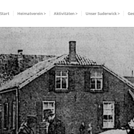
Start
Heimatverein >
Aktivitäten >
Unser Suderwick >
Ges