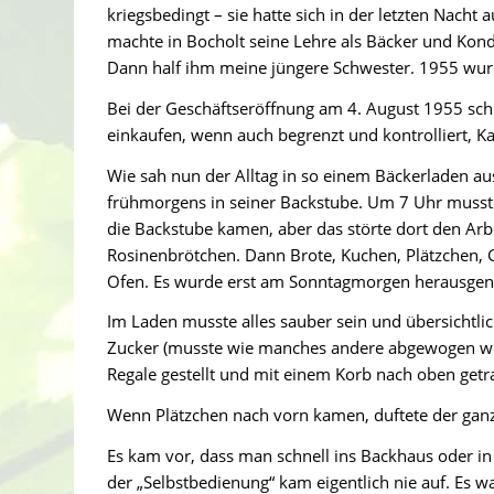
kriegsbedingt – sie hatte sich in der letzten Nach
machte in Bocholt seine Lehre als Bäcker und Kond
Dann half ihm meine jüngere Schwester. 1955 wurd
Bei der Geschäftseröffnung am 4. August 1955 sch
einkaufen, wenn auch begrenzt und kontrolliert, Ka
Wie sah nun der Alltag in so einem Bäckerladen aus
frühmorgens in seiner Backstube. Um 7 Uhr musste
die Backstube kamen, aber das störte dort den Ar
Rosinenbrötchen. Dann Brote, Kuchen, Plätzchen, 
Ofen. Es wurde erst am Sonntagmorgen herausg
Im Laden musste alles sauber sein und übersichtl
Zucker (musste wie manches andere abgewogen werde
Regale gestellt und mit einem Korb nach oben get
Wenn Plätzchen nach vorn kamen, duftete der ganz
Es kam vor, dass man schnell ins Backhaus oder i
der „Selbstbedienung“ kam eigentlich nie auf. Es w