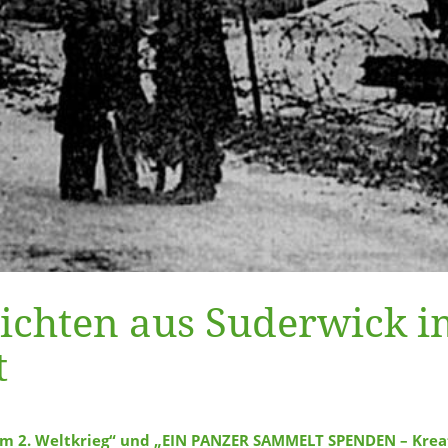
ichten aus Suderwick i
t
em 2. Weltkrieg“ und „EIN PANZER SAMMELT SPENDEN – Kreat