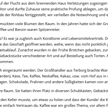
t auf der Flucht aus dem brennenden Haus Verletzungen zugezogen 
itor und durfte Zuhause seine praktische Prüfung ablegen, um dan
e der Rohbau fertiggestellt, wir verließen die Notwohnung und e
mückten viele Blumen den Raum. In den Jahren hatte sich der Gr
ffee und Benzin waren Spitzenreiter.
? Es war ja zugleich auch Konditorei und Lebensmittelvertrieb. D
 das Geschäft geöffnet werden, wehe, wenn das nicht pünktlich g
beitsablauf. Zunächst wurden in der Frühe Brötchen gebacken, z
Gebäckstücke verschiedener Art und auf Bestellung auch Torten. 
enommen.
ich eingeräumt werden. Der Großhändler aus Terborg brachte War
n), Käse, Tee, Kaffee, Neskaffee, Kakao, usw. vom Hof aus in de
ragen. Schokolade, Pralinen und andere Süßigkeiten kamen von an
e Raum. Sie hatten ihren Platz in diversen Schubkästen, Gebäcks
n den Keller musste, um etwas zu holen und dass der Kunde/ die 
ar einfach Vertrauen da. Kaffee war ein großes Thema, vor allem f