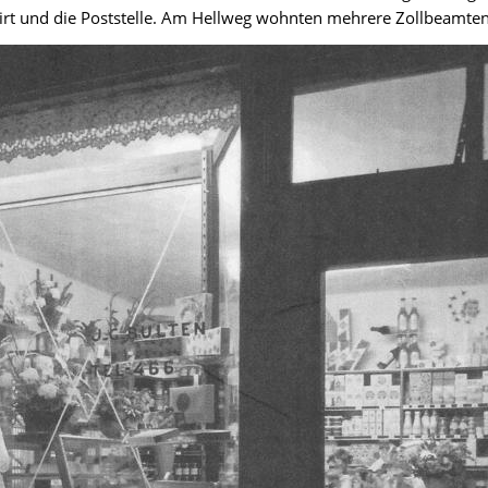
irt und die Poststelle. Am Hellweg wohnten mehrere Zollbeamtenf