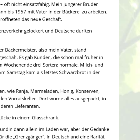
– oft nicht einsatzfähig. Mein jüngerer Bruder
n bis 1957 mit Vater in der Bäckerei zu arbeiten.
röffneten das neue Geschäft.
enzverkehr gelockert und Deutsche durften
er Bäckermeister, also mein Vater, stand
eschah. Es gab Kunden, die schon mal früher in
um Wochenende drei Sorten: normale, Milch- und
Am Samstag kam als letztes Schwarzbrot in den
en, wie Ranja, Marmeladen, Honig, Konserven,
n Vorratskeller. Dort wurde alles ausgepackt, in
deren Lieferanten.
tücke in einem Glasschrank.
Kundin dann allein im Laden war, aber der Gedanke
ür die „Grenzgänger“. In Deutschland eine Rarität,