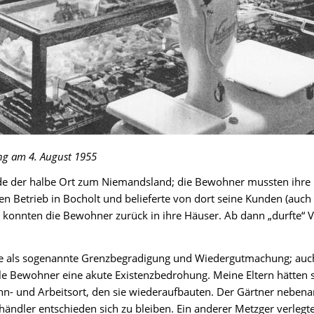
ng am 4. August 1955
de der halbe Ort zum Niemandsland; die Bewohner mussten ihre 
en Betrieb in Bocholt und belieferte von dort seine Kunden (auch 
konnten die Bewohner zurück in ihre Häuser. Ab dann „durfte“ V
e als sogenannte Grenzbegradigung und Wiedergutmachung; auch
e Bewohner eine akute Existenzbedrohung. Meine Eltern hätten si
n- und Arbeitsort, den sie wiederaufbauten. Der Gärtner nebenan
ändler entschieden sich zu bleiben. Ein anderer Metzger verlegt