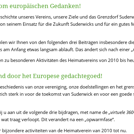
vom europäischen Gedanken!
schichte unseres Vereins, unsere Ziele und das Grenzdorf Suder
 von seinem Einsatz für die Zukunft Suderwicks und für ein gutes
en wir Ihnen von den folgenden drei Beiträgen insbesondere di
s am Anfang etwas langsam abläuft. Das ändert sich nach einer
en zu besonderen Aktivitäten des Heimatvereins von 2010 bis heu
d door het Europese gedachtegoed!
eschiedenis van onze vereniging, onze doelstellingen en het gre
zich sterk in voor de toekomst van Suderwick en voor een goede
j u aan uit de volgende drie bijdragen, met name de
„virtuele 36
 wat traag verloopt. Dit verandert na een „opwarmfase“.
 bijzondere activiteiten van de Heimatverein van 2010 tot nu.