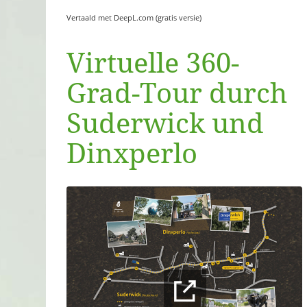
Vertaald met DeepL.com (gratis versie)
Virtuelle 360-
Grad-Tour durch
Suderwick und
Dinxperlo