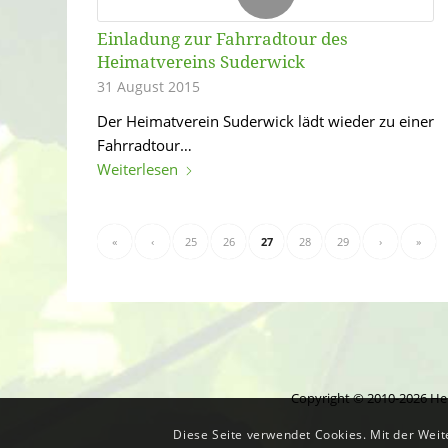
Einladung zur Fahrradtour des
Heimatvereins Suderwick
31 August 2015
Der Heimatverein Suderwick lädt wieder zu einer
Fahrradtour…
Weiterlesen
«
‹
25
26
27
28
29
›
»
Copyright © 2010-2026 Hei
Diese Seite verwendet Cookies. Mit der Weit