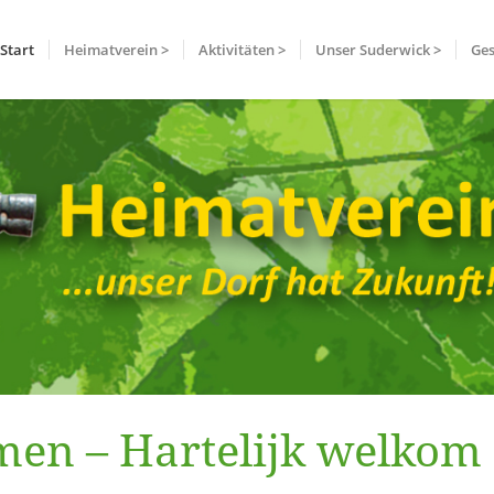
Start
Heimatverein >
Aktivitäten >
Unser Suderwick >
Ges
men – Hartelijk welkom