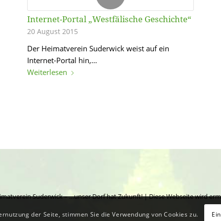
Internet-Portal „Westfälische Geschichte“
20 August 2015
Der Heimatverein Suderwick weist auf ein
Internet-Portal hin,…
Weiterlesen
matverein Suderwick – …unser Dorf hat Zukunft! | Diese Webseite wird erm
ernutzung der Seite, stimmen Sie die Verwendung von Cookies zu.
Ei