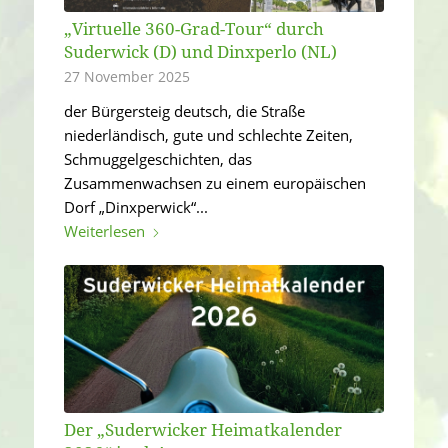
„Virtuelle 360-Grad-Tour“ durch
Suderwick (D) und Dinxperlo (NL)
27 November 2025
der Bürgersteig deutsch, die Straße
niederländisch, gute und schlechte Zeiten,
Schmuggelgeschichten, das
Zusammenwachsen zu einem europäischen
Dorf „Dinxperwick“...
Weiterlesen
Der „Suderwicker Heimatkalender