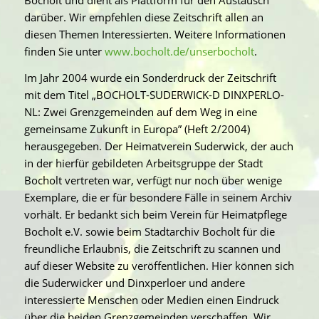
Bocholt und dient als Plattform für den Austausch
darüber. Wir empfehlen diese Zeitschrift allen an
diesen Themen Interessierten. Weitere Informationen
finden Sie unter
www.bocholt.de/unserbocholt
.
Im Jahr 2004 wurde ein Sonderdruck der Zeitschrift
mit dem Titel „BOCHOLT-SUDERWICK-D DINXPERLO-
NL: Zwei Grenzgemeinden auf dem Weg in eine
gemeinsame Zukunft in Europa” (Heft 2/2004)
herausgegeben. Der Heimatverein Suderwick, der auch
in der hierfür gebildeten Arbeitsgruppe der Stadt
Bocholt vertreten war, verfügt nur noch über wenige
Exemplare, die er für besondere Fälle in seinem Archiv
vorhält. Er bedankt sich beim Verein für Heimatpflege
Bocholt e.V. sowie beim Stadtarchiv Bocholt für die
freundliche Erlaubnis, die Zeitschrift zu scannen und
auf dieser Website zu veröffentlichen. Hier können sich
die Suderwicker und Dinxperloer und andere
interessierte Menschen oder Medien einen Eindruck
über die beiden Grenzgemeinden verschaffen. Wir