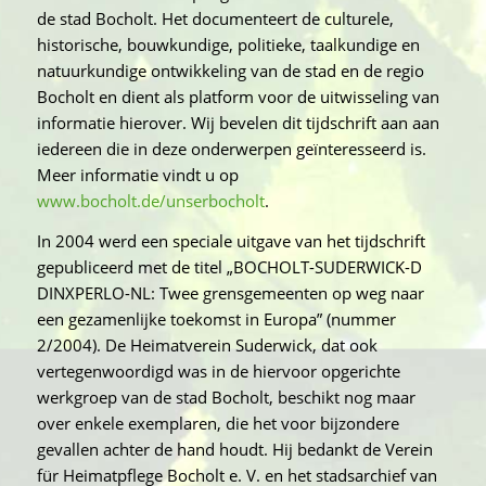
de stad Bocholt. Het documenteert de culturele,
historische, bouwkundige, politieke, taalkundige en
natuurkundige ontwikkeling van de stad en de regio
Bocholt en dient als platform voor de uitwisseling van
informatie hierover. Wij bevelen dit tijdschrift aan aan
iedereen die in deze onderwerpen geïnteresseerd is.
Meer informatie vindt u op
www.bocholt.de/unserbocholt
.
In 2004 werd een speciale uitgave van het tijdschrift
gepubliceerd met de titel „BOCHOLT-SUDERWICK-D
DINXPERLO-NL: Twee grensgemeenten op weg naar
een gezamenlijke toekomst in Europa” (nummer
2/2004). De Heimatverein Suderwick, dat ook
vertegenwoordigd was in de hiervoor opgerichte
werkgroep van de stad Bocholt, beschikt nog maar
over enkele exemplaren, die het voor bijzondere
gevallen achter de hand houdt. Hij bedankt de Verein
für Heimatpflege Bocholt e. V. en het stadsarchief van