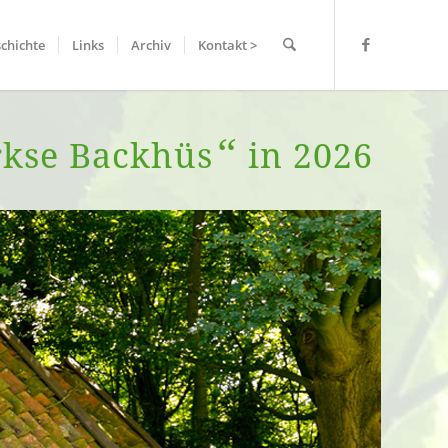
chichte
Links
Archiv
Kontakt >
“
rkse Backhüs
in 2026