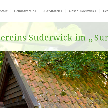
Start
Heimatverein >
Aktivitäten >
Unser Suderwick >
Ges
„
vereins Suderwick im
Su