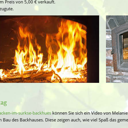
 Preis von 5,00 € verkauft.
zugute.
tag
acken-im-surkse-backhues
können Sie sich ein Video von Melanie 
om Bau des Backhauses. Diese zeigen auch, wie viel Spaß das ge