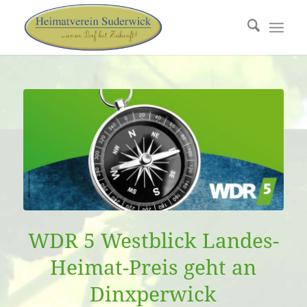
WDR 5 Westblick Landes-
Heimat-Preis geht an
Dinxperwick