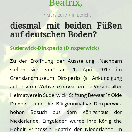
Beatrix,
/
17 März 2017
in
Bericht
diesmal mit beiden Füßen
auf deutschen Boden?
Suderwick-Dinxperlo (Dinxperwick)
Zu der Eröffnung der Ausstellung „Nachbarn
stellen sich vor“ am 1. April 2017 im
Grenslandmuseum Dinxperlo (s. Ankündigung
auf unserer Webseite) erwarten die Veranstalter
Heimatverein Suderwick, Stiftung Bewaar´t Olde
Dinxperlo und die Bürgerinitiative Dinxperwick
hohen Besuch aus dem Königshaus der
Niederlande. Eingeladen wurde Ihre Königliche
Hoheit Prinzessin Beatrix der Niederlande. In