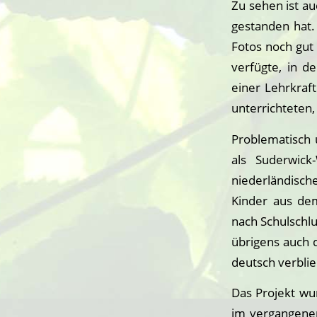
Zu sehen ist au
gestanden hat.
Fotos noch gut 
verfügte, in d
einer Lehrkraf
unterrichteten, 
Problematisch u
als Suderwic
niederländisch
Kinder aus de
nach Schulschl
übrigens auch 
deutsch verblie
Das Projekt wu
im vergangenem