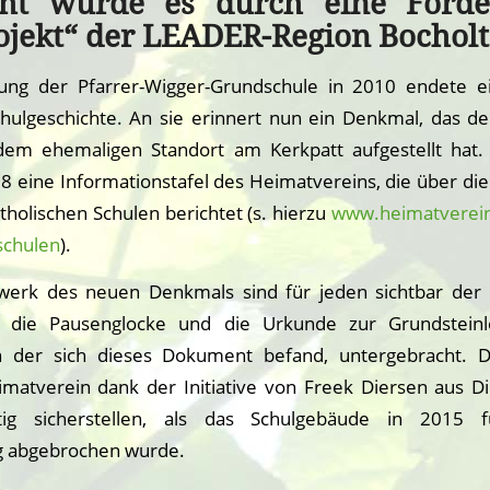
cht wurde es durch eine Förde
ojekt“ der LEADER-Region Bocholt
ung der Pfarrer-Wigger-Grundschule in 2010 endete e
hulgeschichte. An sie erinnert nun ein Denkmal, das d
dem ehemaligen Standort am Kerkpatt aufgestellt hat.
18 eine Informationstafel des Heimatvereins, die über di
holischen Schulen berichtet (s. hierzu
www.heimatverein
schulen
).
erk des neuen Denkmals sind für jeden sichtbar der 
e, die Pausenglocke und die Urkunde zur Grundstein
n der sich dieses Dokument befand, untergebracht. D
matverein dank der Initiative von Freek Diersen aus D
itig sicherstellen, als das Schulgebäude in 2015 
 abgebrochen wurde.