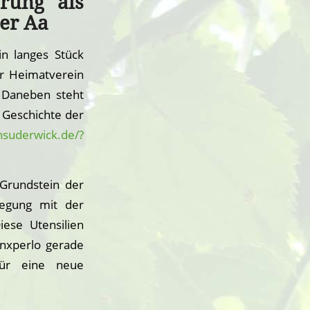
rung als
er Aa
in langes Stück
er Heimatverein
 Daneben steht
e Geschichte der
suderwick.de/?
Grundstein der
legung mit der
iese Utensilien
inxperlo gerade
für eine neue