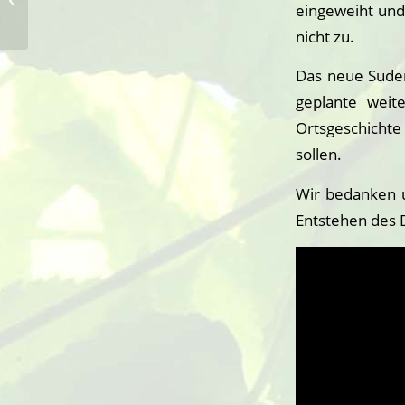
eingeweiht und
Suderwick mal anders!
nicht zu.
Das neue Suder
geplante weit
Ortsgeschicht
sollen.
Wir bedanken u
Entstehen des 