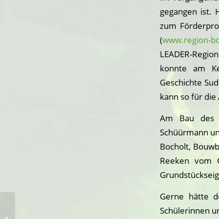
gegangen ist. 
zum Förderpro
(
www.region-bo
LEADER-Region 
konnte am Ke
Geschichte Sud
kann so für die
Am Bau des D
Schüürmann und
Bocholt, Bouwb
Reeken vom Gr
Grundstückseig
Gerne hätte 
Schülerinnen un
Müll sammeln in