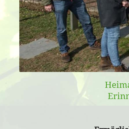
Heima
Erin