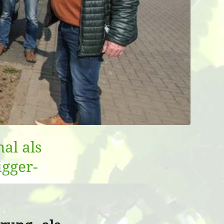
al als
gger-