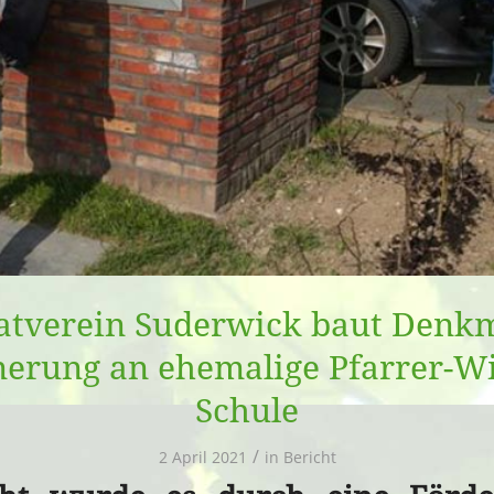
tverein Suderwick baut Denkm
nerung an ehemalige Pfarrer-Wi
Schule
/
2 April 2021
in
Bericht