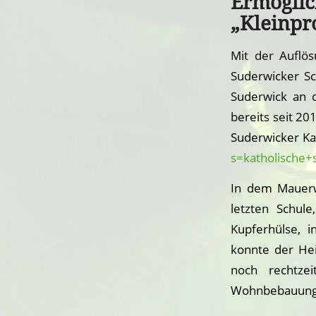
Ermögli
„Kleinpr
Mit der Auflös
Suderwicker Sc
Suderwick an 
bereits seit 20
Suderwicker Kat
s=katholische+
In dem Mauerw
letzten Schul
Kupferhülse, i
konnte der Hei
noch rechtze
Wohnbebauung