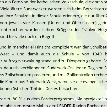
ch ein Foto von der katholischen Volksschule, die dort v
 Viele ältere Suderwicker werden sich beim Betrachten d
an ihre Schulzeit in dieser Schule erinnern, die nur übe
enen jeweils vier Klassen (Unter- und Oberklassen) gleic
t unterrichtet wurden. Lehrer Brügge oder Fräulein Huge
sind für viele noch ein Begriff.
nd in mancherlei Hinsicht kompliziert war der Schulbetr
k-West – und damit auch die Schule – von 1949 b
er Auftragsverwaltung stand und zu Dinxperlo gehörte. S
m deutsch verbliebenen Suderwick-Ost jeden Tag vor S
uss Zollschranken passieren und mit Zollkontrollen rechn
die Kinder aus Suderwick-West, wenn sie die evangelische
benen östlichen Teil des Dorfes besuchten.
rde zu 80 % aus dem Förderprogramm „Kleinprojekte“ b
 Jahr zum ersten Mal in der LEADER-Region Bocholter 