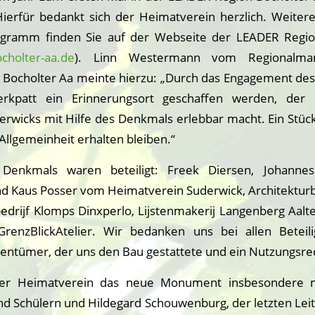
Hierfür bedankt sich der Heimatverein herzlich. Weiter
gramm finden Sie auf der Webseite der LEADER Regio
cholter-aa.de
). Linn Westermann vom Regionalma
Bocholter Aa meinte hierzu: „Durch das Engagement de
rkpatt ein Erinnerungsort geschaffen werden, der 
erwicks mit Hilfe des Denkmals erlebbar macht. Ein Stück
 Allgemeinheit erhalten bleiben.“
enkmals waren beteiligt: Freek Diersen, Johannes
 Kaus Posser vom Heimatverein Suderwick, Architekturb
edrijf Klomps Dinxperlo, Lijstenmakerij Langenberg Aalt
enzBlickAtelier. Wir bedanken uns bei allen Betei
entümer, der uns den Bau gestattete und ein Nutzungsre
der Heimatverein das neue Monument insbesondere m
d Schülern und Hildegard Schouwenburg, der letzten Leit