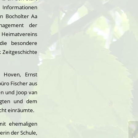
e Informationen
n Bocholter Aa
nagement der
s Heimatvereins
die besondere
 Zeitgeschichte
 Hoven, Ernst
üro Fischer aus
en und Joop van
ligten und dem
cht einräumte.
it ehemaligen
erin der Schule,