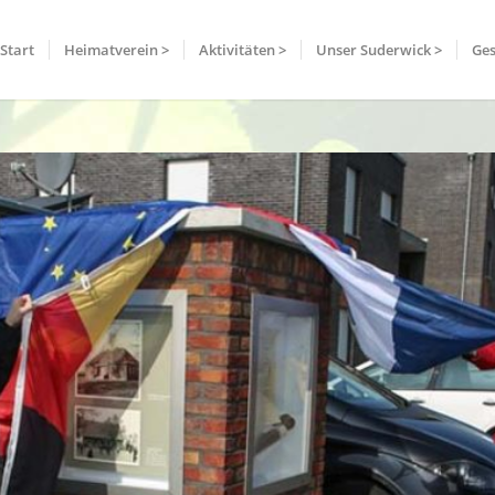
Start
Heimatverein >
Aktivitäten >
Unser Suderwick >
Ges