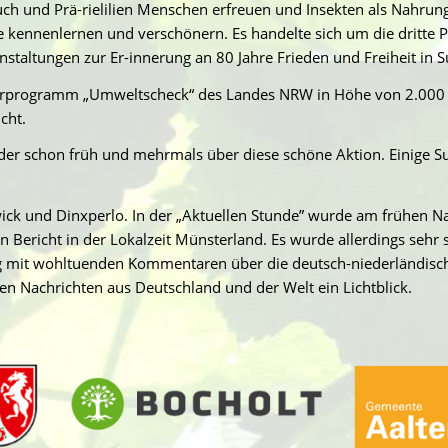
uch und Prä-rielilien Menschen erfreuen und Insekten als Nahrung 
ennenlernen und verschönern. Es handelte sich um die dritte Pf
nstaltungen zur Er-innerung an 80 Jahre Frieden und Freiheit in 
erprogramm „Umweltscheck“ des Landes NRW in Höhe von 2.000 E
cht.
r schon früh und mehrmals über diese schöne Aktion. Einige S
ck und Dinxperlo. In der „Aktuellen Stunde” wurde am frühen Na
n Bericht in der Lokalzeit Münsterland. Es wurde allerdings sehr
g mit wohltuenden Kommentaren über die deutsch-niederländisch
en Nachrichten aus Deutschland und der Welt ein Lichtblick.