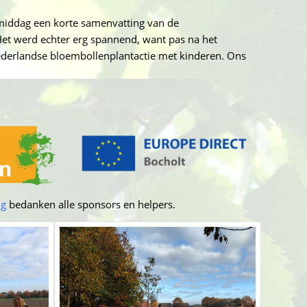
middag een korte samenvatting van de
et werd echter erg spannend, want pas na het
ederlandse bloembollenplantactie met kinderen. Ons
ng
bedanken alle sponsors en helpers.