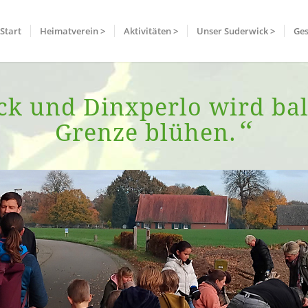
Start
Heimatverein >
Aktivitäten >
Unser Suderwick >
Ges
k und Dinxperlo wird bald
“
Grenze blühen.