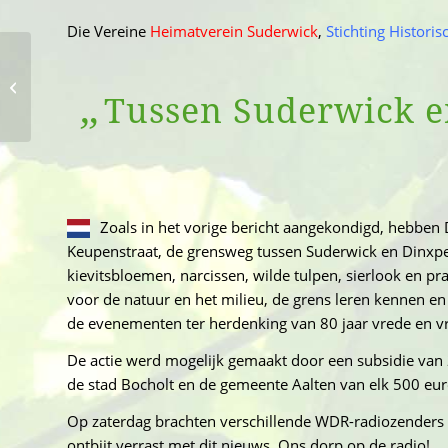
Die Vereine
Heimatverein Suderwick
,
Stichting Histori
„Die Grenze soll weiter
„
blühen“
Tussen Suderwick e
Zoals in het vorige bericht aangekondigd, hebbe
Keupenstraat, de grensweg tussen Suderwick en Dinxpe
kievitsbloemen, narcissen, wilde tulpen, sierlook en pr
voor de natuur en het milieu, de grens leren kennen en v
de evenementen ter herdenking van 80 jaar vrede en vr
De actie werd mogelijk gemaakt door een subsidie van
de stad Bocholt en de gemeente Aalten van elk 500 eur
Op zaterdag brachten verschillende WDR-radiozenders 
ontbijt verrast met dit nieuws. Ons dorp op de radio!