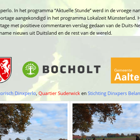
perlo. In het programma “Aktuelle Stunde” werd in de vroege na
portage aangekondigd in het programma Lokalzeit Münsterland. H
portage met positieve commentaren verslag gedaan van de Duits-N
ename nieuws uit Duitsland en de rest van de wereld.
torisch Dinxperlo
,
Quartier Suderwick
en
Stichting Dinxpers Bela