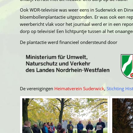
Ook WDR-televisie was weer eens in Suderwick en Dinx
bloembollenplantactie uitgezonden. Er was ook een re
weerbericht vlak voor het journaal werd er in een re
dorp op televisie! Een lichtpuntje tussen al het onaang
De plantactie werd financieel ondersteund door
De verenigingen
Heimatverein Suderwick
,
Stichting His