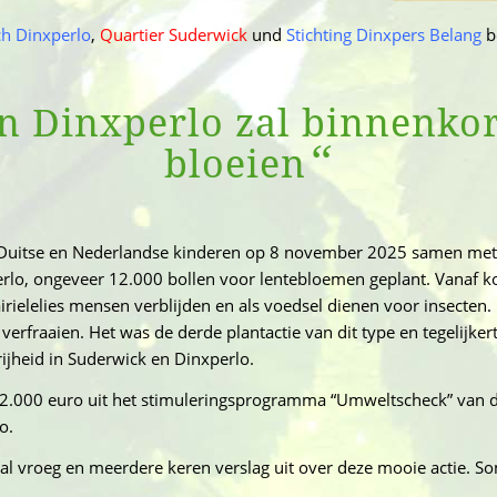
sch Dinxperlo
,
Quartier Suderwick
und
Stichting Dinxpers Belang
b
n Dinxperlo zal binnenkor
“
bloeien
n Duitse en Nederlandse kinderen op 8 november 2025 samen met
rlo, ongeveer 12.000 bollen voor lentebloemen geplant. Vanaf k
airielelies mensen verblijden en als voedsel dienen voor insecten
erfraaien. Het was de derde plantactie van dit type en tegelijkerti
ijheid in Suderwick en Dinxperlo.
 2.000 euro uit het stimuleringsprogramma “Umweltscheck” van d
o.
al vroeg en meerdere keren verslag uit over deze mooie actie. S