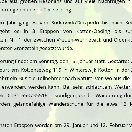
überaus großen Resonanz und auf viele Nachfragen hin
erungen nun eine Fortsetzung.
n Jahr ging es von Suderwick/Dinxperlo bis nach Kot
geht es in 3 Etappen von Kotten/Oeding bis zum
in Nr. 1, der zwischen Vreden-Wennewick und Oldenko
erster Grenzstein gesetzt wurde.
erung findet am Sonntag, den 15. Januar statt. Gestartet
urs am Kottenseweg 119 in Winterswijk Kotten in der 
fährt ein Bus die Teilnehmer nach Ratum, von wo aus die
 erwandert werden kann. Bei sehr schlechtem Wetter
-Nr. 0031 653735518 erkundigen, ob die Wanderung dur
den geländefähige Wanderschuhe für die etwa 12 K
chsten Etappen werden am 29. Januar und 12. Februar 