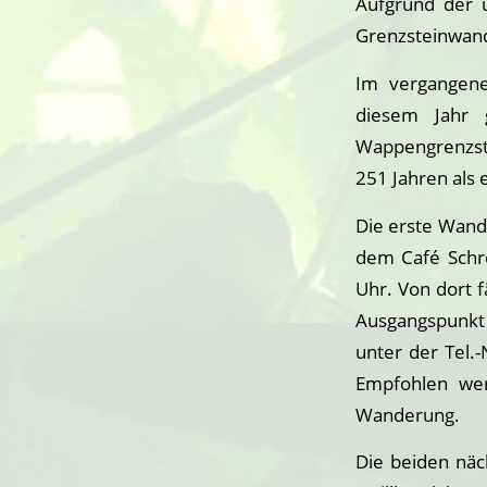
Aufgrund der 
Grenzsteinwand
Im vergangene
diesem Jahr 
Wappengrenzste
251 Jahren als 
Die erste Wand
dem Café Schre
Uhr. Von dort 
Ausgangspunkt
unter der Tel.
Empfohlen wer
Wanderung.
Die beiden nä