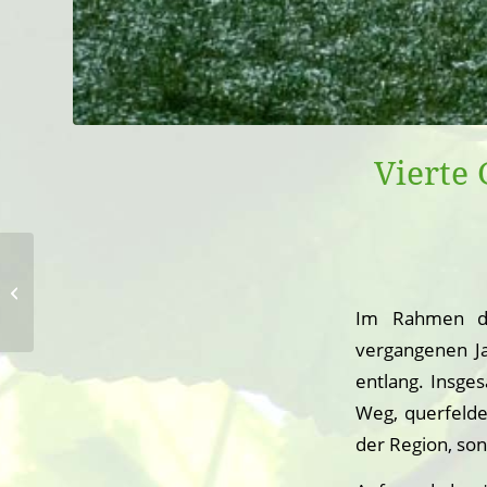
Vierte
Wer den Abschied nicht
scheut, der wird mit
Abenteuer,
Im Rahmen de
Erfahrungen und
vergangenen J
einem...
entlang. Insg
Weg, querfelde
der Region, so