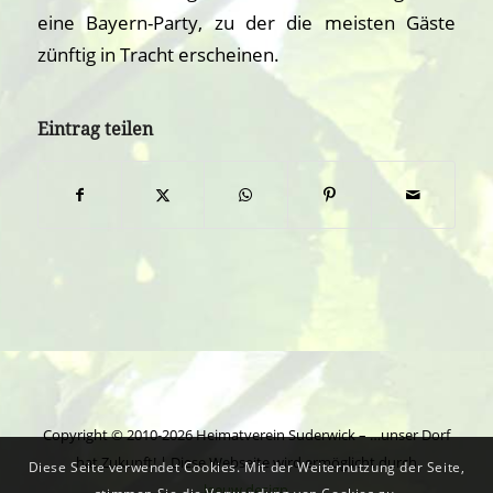
eine Bayern-Party, zu der die meisten Gäste
zünftig in Tracht erscheinen.
Eintrag teilen
Copyright © 2010-2026 Heimatverein Suderwick – …unser Dorf
hat Zukunft! | Diese Webseite wird ermöglicht durch
Diese Seite verwendet Cookies. Mit der Weiternutzung der Seite,
leeuw.design