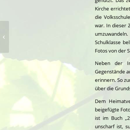
genutzt. Das z
Kirche errichte
die Volksschul
war. In dieser 
Abschluss 250 Jahre
umzuwandeln. E
Grenze Westfalen –
Gelderland in
Schulklasse be
Suderwick
Fotos von der 
Neben der In
Gegenstände au
erinnern. So zu
über die Grund
Dem Heimatver
beigefügte Foto
ist im Buch „2
unscharf ist, 