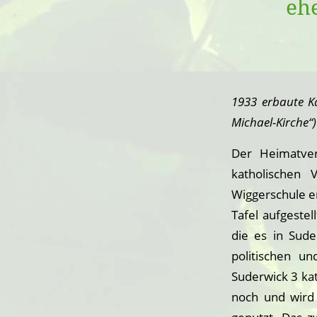
eh
1933 erbaute Ka
Michael-Kirche“)
Der Heimatver
katholischen 
Wiggerschule er
Tafel aufgestel
die es in Sude
politischen un
Suderwick 3 kat
noch und wird