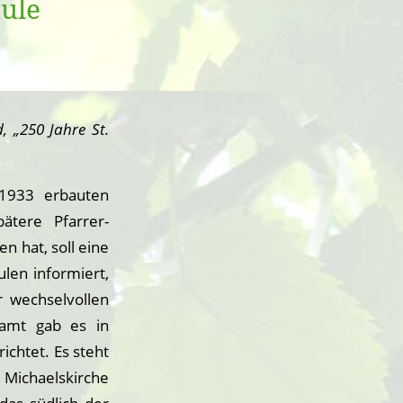
ule
, „250 Jahre St.
 1933 erbauten
ätere Pfarrer-
n hat, soll eine
ulen informiert,
r wechselvollen
esamt gab es in
ichtet. Es steht
Michaelskirche