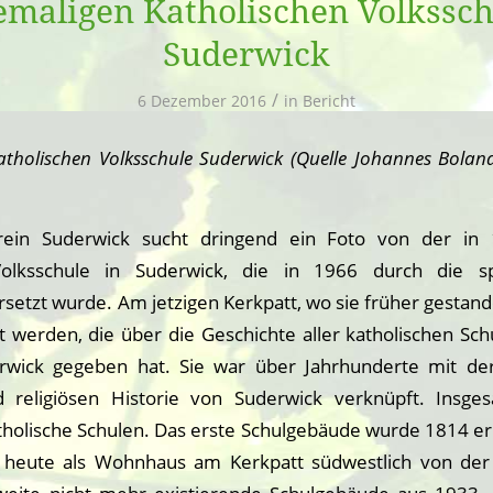
emaligen Katholischen Volkssch
Suderwick
/
6 Dezember 2016
in
Bericht
tholischen Volksschule Suderwick (Quelle Johannes Boland
ein Suderwick sucht dringend ein Foto von der in
Volksschule in Suderwick, die in 1966 durch die sp
setzt wurde. Am jetzigen Kerkpatt, wo sie früher gestande
lt werden, die über die Geschichte aller katholischen Sch
rwick gegeben hat. Sie war über Jahrhunderte mit de
d religiösen Historie von Suderwick verknüpft. Insg
holische Schulen. Das erste Schulgebäude wurde 1814 err
 heute als Wohnhaus am Kerkpatt südwestlich von der 