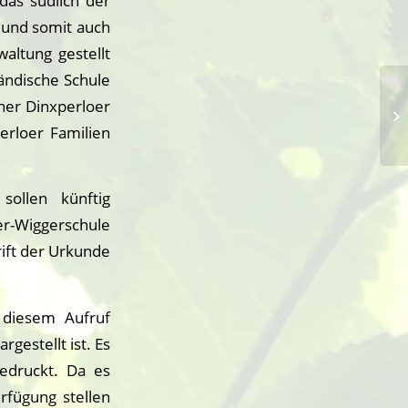
das südlich der
t und somit auch
altung gestellt
ländische Schule
ner Dinxperloer
erloer Familien
ollen künftig
er-Wiggerschule
rift der Urkunde
 diesem Aufruf
gestellt ist. Es
gedruckt. Da es
rfügung stellen