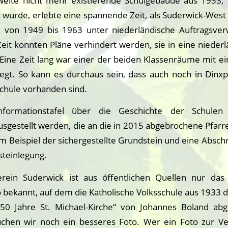
weite nicht mehr existierende Schulgebäude aus 1933, 
t wurde, erlebte eine spannende Zeit, als Suderwick-Wes
e von 1949 bis 1963 unter niederländische Auftragsverw
Zeit konnten Pläne verhindert werden, sie in eine nieder
ine Zeit lang war einer der beiden Klassenräume mit ei
legt. So kann es durchaus sein, dass auch noch in Dinxp
Schule vorhanden sind.
formationstafel über die Geschichte der Schulen s
sgestellt werden, die an die in 2015 abgebrochene Pfarr
m Beispiel der sichergestellte Grundstein und eine Absch
steinlegung.
ein Suderwick ist aus öffentlichen Quellen nur das
 bekannt, auf dem die Katholische Volksschule aus 1933 dar
50 Jahre St. Michael-Kirche“ von Johannes Boland ab
suchen wir noch ein besseres Foto. Wer ein Foto zur Ve