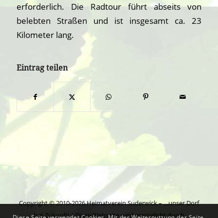
erforderlich. Die Radtour führt abseits von
belebten Straßen und ist insgesamt ca. 23
Kilometer lang.
Eintrag teilen
Copyright © 2010-2026 Heimatverein Suderwick – …unser Dorf
hat Zukunft! | Diese Webseite wird ermöglicht durch
Diese Seite verwendet Cookies. Mit der Weiternutzung der Seite,