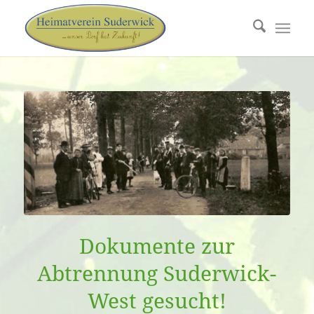
Dokumente zur
Abtrennung Suderwick-
West gesucht!