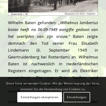
Wilhelm Baten gefunden:
„Wilhelmus lambertus
baten heeft na 06-09-1949 aangifte gedaan van
het overlijden van zijn vrouw.“
Baten zeigte
demnach den Tod seiner Frau Elisabeth
Lindemann (6. September 1949 in
Geertruidenberg bei Rotterdam) an. Wilhelmus
Baten ist nachweislich in niederländischen
Registern eingetragen. Er wird als Elektriker
verzeichnet. Die o.a. Orte Spellen und
Diese Seite verwendet Cookies. Mit der Weiternutzung der Seite,
Friedrichsfeld sind heute Ortsteile der Stadt
stimmen Sie die Verwendung von Cookies zu.
Voerde.
Einstellungen akzeptieren
Einstellungen
Juristische Konsequenzen: Friedrichsfelder