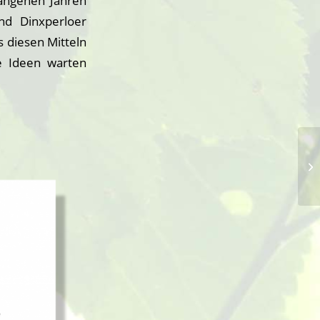
gangenen Jahren
nd Dinxperloer
 diesen Mitteln
e Ideen warten
Ei