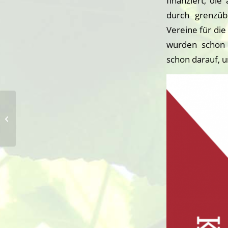
finanziert, di
durch grenzüb
Vereine für di
wurden schon 
schon darauf, 
Grundstein mit Kupferhülse der
ehem. Suderwicker Pfarrer-
Wiggerschule gere...